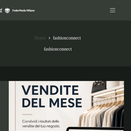
Salta
al
contenuto
Home
fashionconnect
fashionconnect