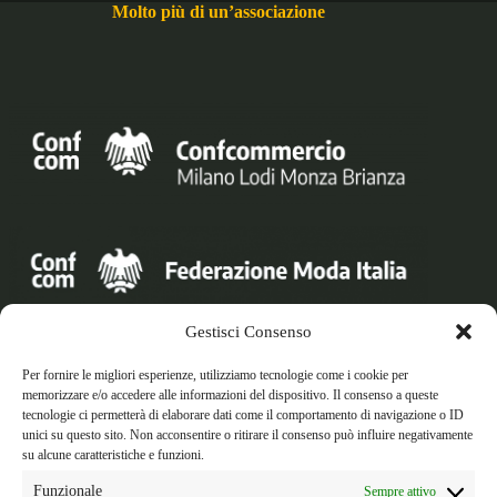
Molto più di un’associazione
Gestisci Consenso
Orari di apertura
Lun - Ven/ 8:30 am - 17:30 pm
Per fornire le migliori esperienze, utilizziamo tecnologie come i cookie per
memorizzare e/o accedere alle informazioni del dispositivo. Il consenso a queste
tecnologie ci permetterà di elaborare dati come il comportamento di navigazione o ID
unici su questo sito. Non acconsentire o ritirare il consenso può influire negativamente
Telefono: +39 0276015507
su alcune caratteristiche e funzioni.
Email: info@federmodamilano.it
Funzionale
Sempre attivo