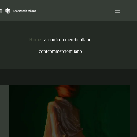
Salta
al
contenuto
Home
confcommerciomilano
confcommerciomilano