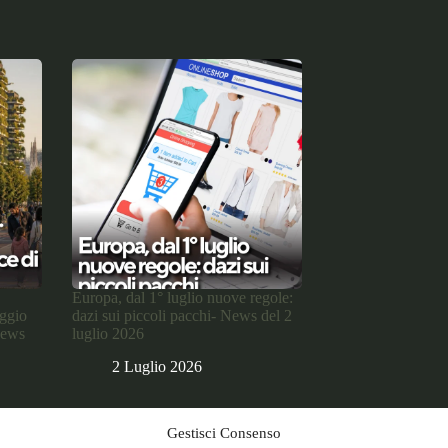
Europa, dal 1° luglio nuove regole:
aggio
dazi sui piccoli pacchi- News del 2
News
luglio 2026
2 Luglio 2026
Gestisci Consenso