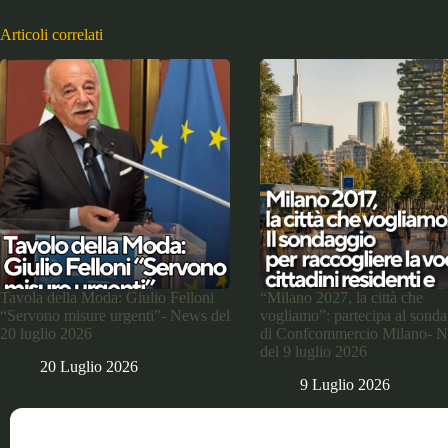
Articoli correlati
Tavola della Moda: Giulio Felloni
“Milano 2027, la città che
“Servono misure urgenti”- News del
vogliamo”: partecipa al sond
20 luglio 2026
di Confcommercio Milano- 
del 9 luglio 2026
20 Luglio 2026
9 Luglio 2026