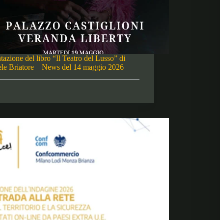
tazione del libro “Il Teatro del Lusso” di
le Briatore – News del 14 maggio 2026