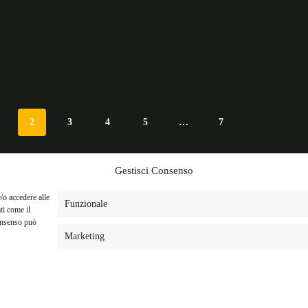
2
3
4
5
…
7
Gestisci Consenso
/o accedere alle
Funzionale
ti come il
consenso può
Marketing
efono: +39 0276015507
Corso Ve
l: info@federmodamilano.it
20121 M
Privacy Policy