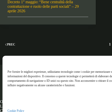
Decreto 1° maggio: “Bene centralità della
contrattazione e ruolo delle parti sociali” – 29
aprile 2026
1
PREC
Per fornire le migliori esperienze, utilizziamo tecnologie come i cookie per memorizzare e
informazioni del dispositivo. Il consenso a queste tecnologie ci permetterà di elaborare da
Molto più di un’associazione
comportamento di navigazione o ID unici su questo sito. Non acconsentire o ritirare il 
influire negativamente su alcune caratteristiche e funzioni.
Orari di apertura
Tel
Lun - Ven/ 8:30 am - 17:30 pm
Emai
Copyright © 2026 - Tema WordPress sviluppato da Creative Themes
Cookie Policy