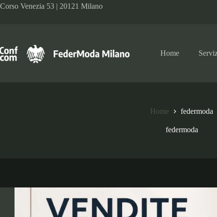
Salta
Corso Venezia 53 | 20121 Milano
al
contenuto
Home
Serviz
Home
federmoda
federmoda