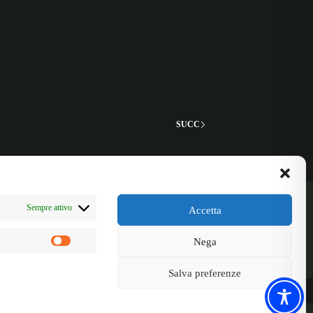
SUCC
Sempre attivo
Accetta
Nega
Marketing
Salva preferenze
nezia, 53
ilano MI