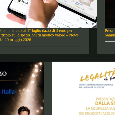
E-commerce: dal 1° luglio dazio di 3 euro per
Presen
articolo sulle spedizioni di modico valore – News
Samue
del 20 maggio 2026