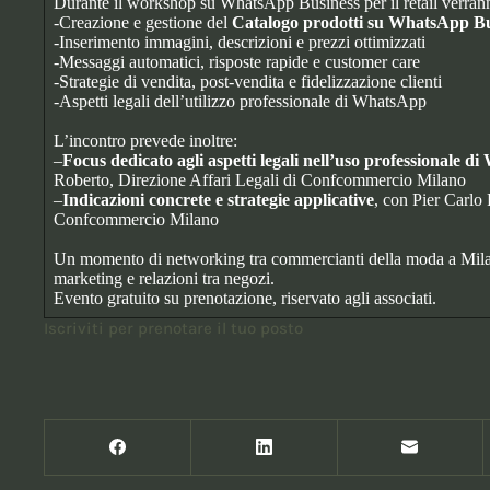
Durante il workshop su WhatsApp Business per il retail verran
-Creazione e gestione del
Catalogo prodotti su WhatsApp Bu
-Inserimento immagini, descrizioni e prezzi ottimizzati
-Messaggi automatici, risposte rapide e customer care
-Strategie di vendita, post-vendita e fidelizzazione clienti
-Aspetti legali dell’utilizzo professionale di WhatsApp
L’incontro prevede inoltre:
–
Focus dedicato agli aspetti legali nell’uso professionale 
Roberto, Direzione Affari Legali di Confcommercio Milano
–
Indicazioni concrete e strategie applicative
, con Pier Carlo
Confcommercio Milano
Un momento di networking tra commercianti della moda a Milan
marketing e relazioni tra negozi.
Evento gratuito su prenotazione, riservato agli associati.
Iscriviti per prenotare il tuo posto